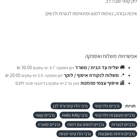
לוק קוואי שובה לב.
איכות גבוהה, נעימות למגע ומתאימות לנערות ולנשים.
אפשרויות משלוח ואספקה
🚚
שליח עד הבית / משרד
30.00 ₪
זמן אספקה: 3-7 ימי עסקים
📍
משלוח לנקודת איסוף / לוקר
20.00 ₪
זמן אספקה: 2-5 ימי עסקים
🏬
איסוף עצמי מהחנות
חינם
מוכן עד 2 ימי עסקים בדיזנגוף סנטר
תגיות:
גרביים הלו קיטי
גרבי הלו קיטי ורוד לבן
גרביים מעוצבות הלו קיטי
גרבי Hello Kitty
גרביים קוואי
גרביים לנערות
גרביים לנשים עם דמות
גרביים סאנריו
גרביים ורודות משובצות
גרבי הלו קיטי יפניות