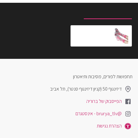
מוצרים שצפית לאחרונה
המוצרים הנצפים ביותר
גרביים מעוצבים הלו קיטי משבצות ורוד לבן
₪15.00
תחפושות לפורים, מסיבות ותיאטרון
דיזינגוף 50 (קניון דיזינגוף סנטר), תל אביב
הפייסבוק של ברוריה
@brurya_tlv - אינסטגרם
הצהרת נגישות