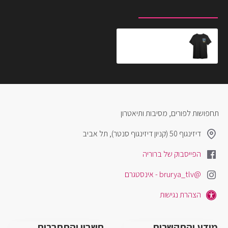
מוצרים שצפית לאחרונה
המוצרים הנצפים ביותר
חולצה קסומה רייבנקלו
₪79.00
תחפושות לפורים, מסיבות ותיאטרון
דיזינגוף 50 (קניון דיזינגוף סנטר), תל אביב
הפייסבוק של ברוריה
@brurya_tlv - אינסטגרם
הצהרת נגישות
מידע והתקשרות
חשבון והתחברות