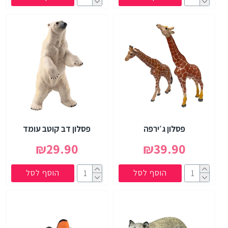
פסלון ג׳ירפה
פסלון דב קוטב עומד
₪29.90
₪39.90
הוסף לסל
הוסף לסל