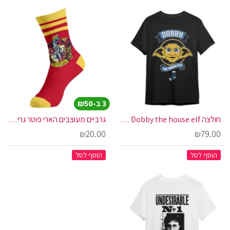
3 ב-₪50
חולצה Dobby the house elf שחורה
גרביים מעוצבים הארי פוטר גריפינדור
₪20.00
₪79.00
הוסף לסל
הוסף לסל