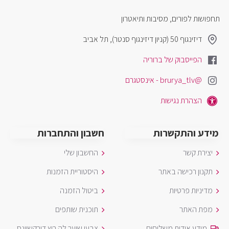
תחפושות לפורים, מסיבות ותיאטרון
דיזינגוף 50 (קניון דיזינגוף סנטר), תל אביב
הפייסבוק של ברוריה
@brurya_tlv - אינסטגרם
הצהרת נגישות
מידע והתקשרות
חשבון והתחברות
יצירת קשר
החשבון שלי
תקנון רכישה באתר
היסטוריית הזמנות
מדיניות פרטיות
ביטול הזמנה
מפת האתר
תוכנית שותפים
מידע אודות משלוחים
צבעי שיער לה ריץ דירקשיינס