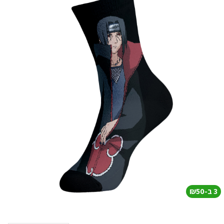
3 ב-₪50