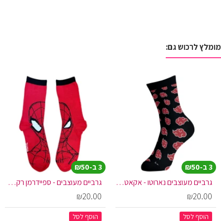
מומלץ לרכוש גם:
3 ב-₪50
3 ב-₪50
גרביים מעוצבים נארוטו - אקאטסקי
גרביים מעוצבים - ספיידרמן רקע אדום
₪20.00
₪20.00
הוסף לסל
הוסף לסל