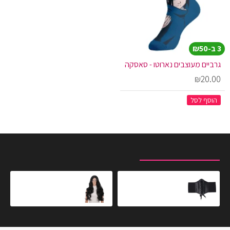
3 ב-₪50
גרביים מעוצבים נארוטו - סאסקה
₪20.00
הוסף לסל
מוצרים שצפית לאחרונה
המוצרים הנצפים ביותר
חגורת בטן שחורה
פאת לייס גלית בצבע שחור
₪349.90
₪49.90