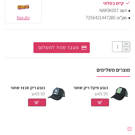
קיים במלאי
דגם:
NARSK007
מק"ט:
7256421447280
Naruto
מעבר מהיר לתשלום
מוצרים משלימים
 ציטוטים
כובע פיקל ריק שחור
כובע ריק סנצז שחור
₪49.90
₪49.90