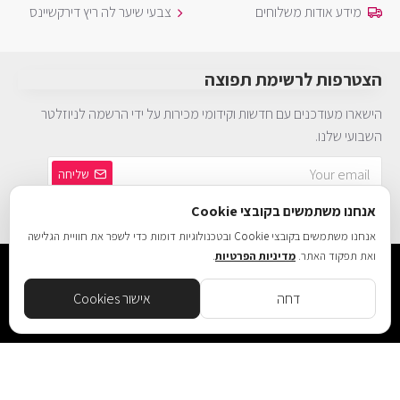
מידע אודות משלוחים
צבעי שיער לה ריץ דירקשיינס
הצטרפות לרשימת תפוצה
הישארו מעודכנים עם חדשות וקידומי מכירות על ידי הרשמה לניוזלטר
השבועי שלנו.
שליחה
אנחנו משתמשים בקובצי Cookie
הינך חייב להסכים ל
מדיניות פרטיות
אנחנו משתמשים בקובצי Cookie ובטכנולוגיות דומות כדי לשפר את חוויית הגלישה
ואת תפקוד האתר.
מדיניות הפרטיות
.
©2026 Brurya TLV - ברוריה תחפושות
דחה
אישור Cookies