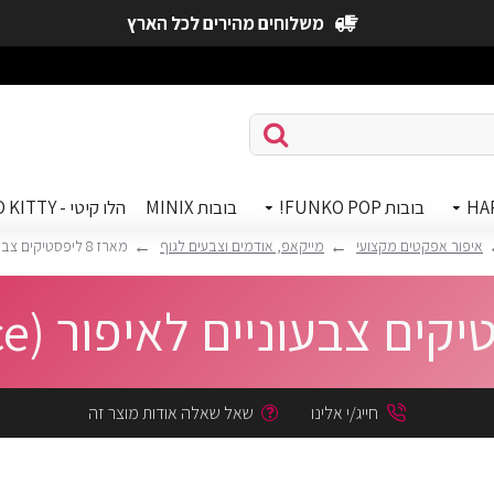
משלוחים מהירים לכל הארץ
HA
בובות FUNKO POP!
בובות MINIX
הלו קיטי - HELLO KITTY
איפור אפקטים מקצועי
מייקאפ, אודמים וצבעים לגוף
מארז 8 ליפסטיקים צבעוניים לאיפור (Pop Up Face)
חייג/י אלינו
שאל שאלה אודות מוצר זה