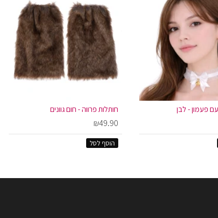
עם פעמון - לבן
חותלות פרווה - חום גוונים
₪49.90
הוסף לסל