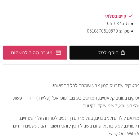
קיים במלאי
דגם:
051087
מק"ט:
0510870510870
הוסף לסל
מעבר מהיר לתשלום
פסטיקים שתכניס המון צבע ושמחה לכל תחפושת!.
כולל 8 ליפסטיקים בגוונים קלאסיים, המגיעים בעיצוב "פופ-אפ" (סליידר) ייחודי – פשוט
צבע יוצא, לשימוש קל, נקי ונוח.
המותאם לילדים ולמבוגרים, בעל מרקם רך ונעים למריחה על השפתיים.
 לפורים, למסיבות או סתם בשביל הכיף, והכי חשוב – הם נשטפים ויורדים