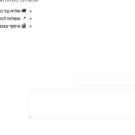
🚚
שליח עד הב
📍
משלוח לנקו
🏬
איסוף עצמי