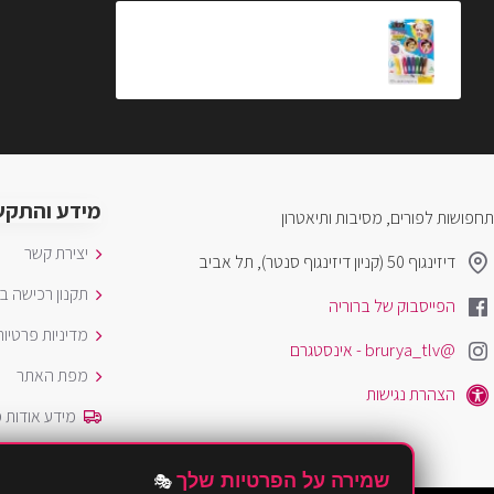
מארז 8 ליפסטיקים צבעוניים לאיפור (Pop Up Face)
₪25.00
מידע והתקש
תחפושות לפורים, מסיבות ותיאטרון
יצירת קשר
דיזינגוף 50 (קניון דיזינגוף סנטר), תל אביב
תקנון רכישה ב
הפייסבוק של ברוריה
מדיניות פרטיות
@brurya_tlv - אינסטגרם
מפת האתר
הצהרת נגישות
מידע אודות 
שמירה על הפרטיות שלך
🎭