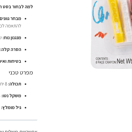
למה לבחור בסט ה
מבחר גוונים:
להתאמה לכל ד
מנגנון נוח:
של
הסרה קלה:
נ
בטיחות ואיכ
מפרט טכני
תכולה:
8 יחידות ליפסטיק.
משקל נטו:
13.44 גרם (0.47 oz).
גיל מומלץ:
מ
אפשרויות משלוח ו