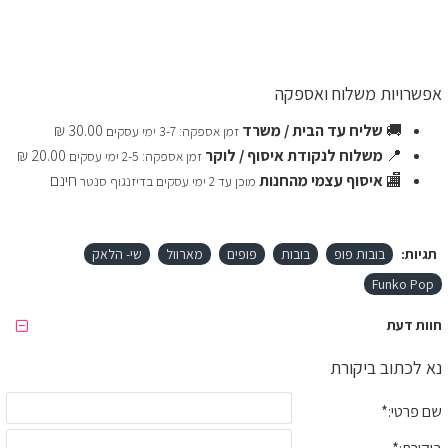
אפשרויות משלוח ואספקה
🚚
שליח עד הבית / משרד
30.00 ₪
זמן אספקה: 3-7 ימי עסקים
📍
משלוח לנקודת איסוף / לוקר
20.00 ₪
זמן אספקה: 2-5 ימי עסקים
🏬
איסוף עצמי מהחנות
חינם
מוכן עד 2 ימי עסקים בדיזנגוף סנטר
תגיות:
בובות פופ
בובות
פופים
מארוול
שי- הלאק
Funko Pop
חוות דעת
נא לכתוב ביקורת
שם פרטי: