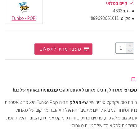
קיים במלאי
דגם:
4638
מק"ט:
889698651011
!Funko - POP
מעבר מהיר לתשלום
מעריצי מארוול, הכינו מקום לאספנות הכי עוצמתית באוסף שלכם!
בובת פופ אקסקלוסיבית של
שי-האלק
מבית Funko Pop היא פריט אספנות
נדיר ומיוחד שמביא לחיים את גיבורת-העל האהובה מהיקום של מארוול.
עם עיצוב מלא כוח, פרטים מדויקים ורוח קומיקס אמיתית, הבובה היא תוספת
מושלמת לכל אוהד של דמויות מארוול.