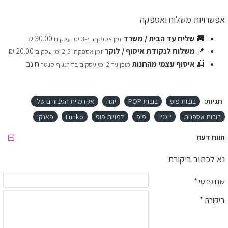
אפשרויות משלוח ואספקה
🚚
שליח עד הבית / משרד
30.00 ₪
זמן אספקה: 3-7 ימי עסקים
📍
משלוח לנקודת איסוף / לוקר
20.00 ₪
זמן אספקה: 2-5 ימי עסקים
🏬
איסוף עצמי מהחנות
חינם
מוכן עד 2 ימי עסקים בדיזנגוף סנטר
תגיות:
בובות פופ
בובות POP
יוגה
אקדמיית הגיבורים שלי
בובות אספנות
POP
פופ
דמויות פופ
Funko
פאנקו
חוות דעת
נא לכתוב ביקורת
שם פרטי:
ביקורת: