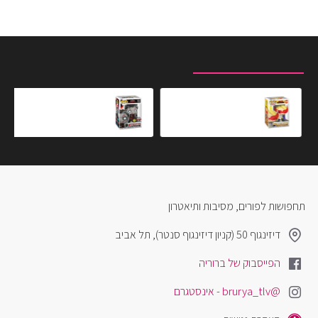
מוצרים שצפית לאחרונה
המוצרים הנצפים ביותר
בובת פופ אקדמיית הגיבורים שלי - יוגה
בובת פופ אקסקלוסיבית - דוקטור סטריינג'
₪119.90
₪79.90
תחפושות לפורים, מסיבות ותיאטרון
דיזינגוף 50 (קניון דיזינגוף סנטר), תל אביב
הפייסבוק של ברוריה
@brurya_tlv - אינסטגרם