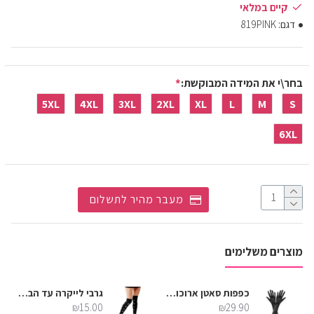
קיים במלאי
דגם:
819PINK
בחר\י את המידה המבוקשת:
5XL
4XL
3XL
2XL
XL
L
M
S
6XL
מעבר מהיר לתשלום
מוצרים משלימים
כפפות סאטן ארוכות - שחור
גרבי לייקרה עד הברך - גולגולות פיראט
₪15.00
₪29.90