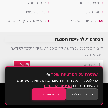
מדיניות פרטיות
ביטול הזמנה
מפת האתר
תוכנית שותפים
מידע אודות משלוחים
צבעי שיער לה ריץ דירקשיינס
הצטרפות לרשימת תפוצה
הישארו מעודכנים עם חדשות וקידומי מכירות על ידי הרשמה לניוזלטר
השבועי שלנו.
שליחה
שמירה על הפרטיות שלך
🎭
הינך חייב להסכים ל
מדיניות פרטיות
כדי לספק לך את החוויה הטובה ביותר, האתר משתמש
בעוגיות. פרטים ב
מדיניות הפרטיות
.
©2026 Brurya TLV - ברוריה תחפושות
הכרחיות בלבד
אני מאשר הכל