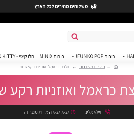
משלוחים מהירים לכל הארץ
HA
בובות FUNKO POP!
בובות MINIX
הלו קיטי - HELLO KITTY
חולצות מעוצבות
חולצת כראמל ואוזניות רקע שחור
ת כראמל ואוזניות רקע ש
חייג/י אלינו
שאל שאלה אודות מוצר זה