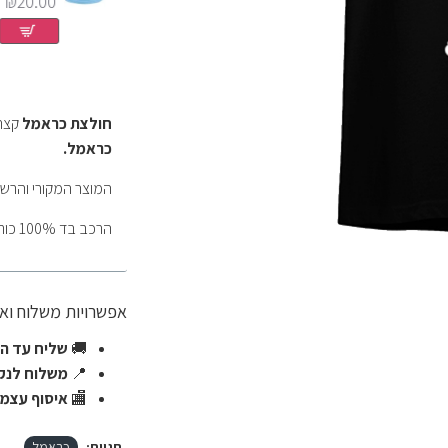
₪20.00
₪20.00
₪20.00
חולצת כראמל
קצר
כראמל.
המוצר המקורי והרש
הרכב בד 100% כותנה
אפשרויות משלוח ו
🚚
שליח עד הב
📍
משלוח לנקו
🏬
איסוף עצמי
תגיות:
כראמל