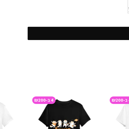
₪
4 ב-₪200