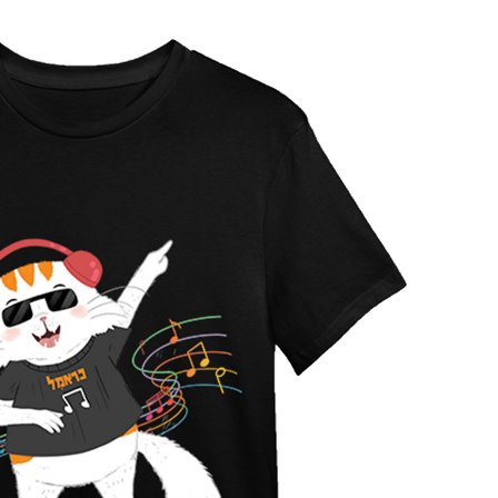
גרביים מעוצבים כראמל כוכבים צהוב
כובע טמבל וונדר וומן