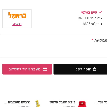
קיים במלאי
דגם:
KRTS007B
מק"ט:
8695
כראמל
מבוקשת:
הוסף לסל
מעבר מהיר לתשלום
כובע טמבל וונדר וומן
כובע טמבל פלאש
גרביים מעוצבים כראמל כוכבים צהוב