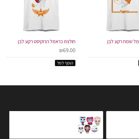
מל שמח רקע לבן
חולצת כראמל הרוקיסט רקע לבן
₪69.00
הוסף לסל
ט רקע לבן
בובת גבי - 25 ס״מ
₪79.90