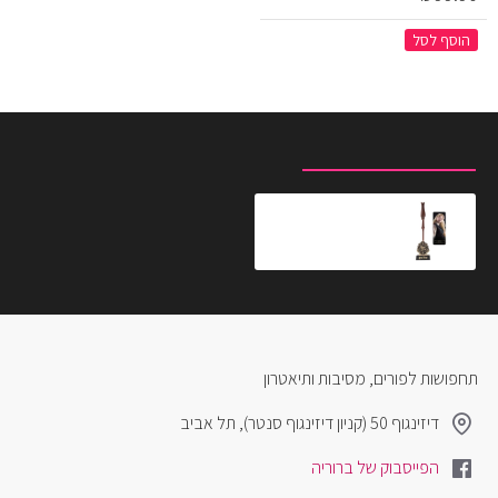
הוסף לסל
מוצרים שצפית לאחרונה
המוצרים הנצפים ביותר
עט שרביט לונה + סטנד וסימנייה
₪89.00
תחפושות לפורים, מסיבות ותיאטרון
דיזינגוף 50 (קניון דיזינגוף סנטר), תל אביב
הפייסבוק של ברוריה