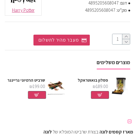
דגם:
4895205608047
מק"ט:
4895205608047
Harry Potter
מעבר מהיר לתשלום
מוצרים משלימים
שמת
פסלון בואוטראקל
שרביט הרמיוני גריינגר
₪199.00
₪189.00
מארז קסמים לונה
בצורת שרביטו המופלא של
לונה