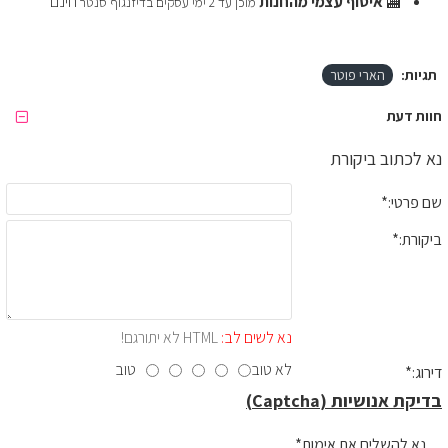
🏬
איסוף עצמי מהחנות
חינם
מוכן עד 2 ימי עסקים בדיזנגוף סנטר
תגיות:
הארי פוטר
חוות דעת
נא לכתוב ביקורת
שם פרטי:
ביקורת:
נא לשים לב:
HTML לא יתורגם!
לא טוב
טוב
דירוג:
בדיקת אנושיות (Captcha)
נא להשלים את אימות