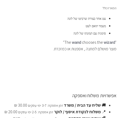
המארז כולל
עט אחד בצורת שרביטו של לונה
מעמד תואם לעט
סימניה עם תמונתו של לונה
"
chooses the
"The
wand
wizard
מוצר מושלם למתנה , אספנות או כמזכרת.
אפשרויות משלוח ואספקה
🚚
שליח עד הבית / משרד
30.00 ₪
זמן אספקה: 3-7 ימי עסקים
📍
משלוח לנקודת איסוף / לוקר
20.00 ₪
זמן אספקה: 2-5 ימי עסקים