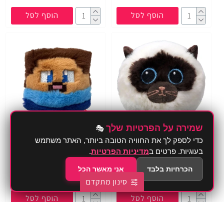
הוסף לסל
הוסף לסל
שמירה על הפרטיות שלך
🎭
כדי לספק לך את החוויה הטובה ביותר, האתר משתמש
בובת TY באונסר חתול סיאמי
בובת TY באונסר
בעוגיות. פרטים ב
מדיניות הפרטיות
.
מיינדקראפט סטיס
₪29.90
הכרחיות בלבד
אני מאשר הכל
₪35.00
סינון מתקדם
הוסף לסל
הוסף לסל