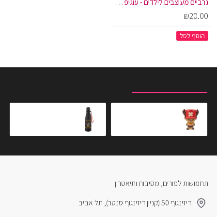
גרביים מעוצבים לילדים - עוגיפלצת ואלמו פרצופים
₪20.00
הוסף לסל
מוצרים שצפית לאחרונה
המוצרים הנצפים ביותר
סקווישי וואן פיס - צ׳ופר
בקבוק גריפינדור
₪99.90
₪69.90
תחפושות לפורים, מסיבות ותיאטרון
דיזינגוף 50 (קניון דיזינגוף סנטר), תל אביב