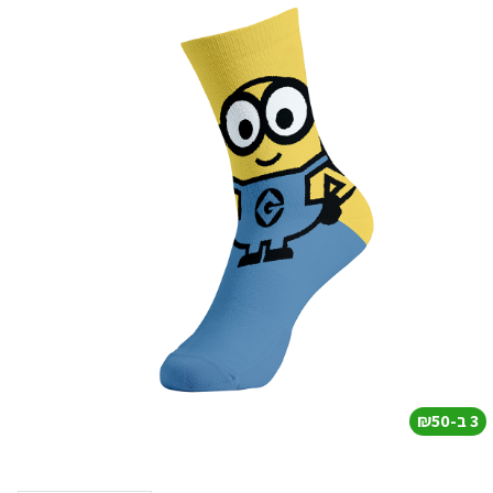
3 ב-₪50