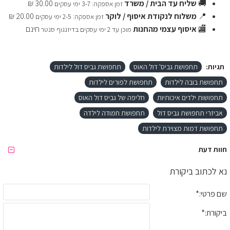
🚚
שליח עד הבית / משרד
30.00 ₪
זמן אספקה: 3-7 ימי עסקים
📍
משלוח לנקודת איסוף / לוקר
20.00 ₪
זמן אספקה: 2-5 ימי עסקים
🏬
איסוף עצמי מהחנות
חינם
מוכן עד 2 ימי עסקים בדיזנגוף סנטר
תגיות:
תחפושת גביס' דול האוס
תחפושת גביס דול לילדות
תחפושת בובה לילדות
תחפושת לפורים לילדות
תחפושות ילדים איכותיות
חליפה של גביס דול האוס
אביזרי תחפושת גביס דול
תחפושת חמודה לילדה
תחפושת דמות מצוירת לילדות
חוות דעת
נא לכתוב ביקורת
שם פרטי:
ביקורת: