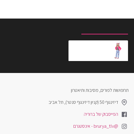
מוצרים שצפית לאחרונה
המוצרים הנצפים ביותר
תחפושת גביס' דול האוס חליפה
₪219.90
תחפושות לפורים, מסיבות ותיאטרון
דיזינגוף 50 (קניון דיזינגוף סנטר), תל אביב
הפייסבוק של ברוריה
@brurya_tlv - אינסטגרם