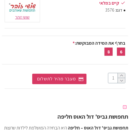
קיים במלאי
דגם:
3576
שושי זוהר
בחר\י את המידה המבוקשת:
8
6
מעבר מהיר לתשלום
תחפושת גביס' דול האוס חליפה
תחפושת גביס' דול האוס – חליפה
היא הבחירה המושלמת לילדות שרוצות