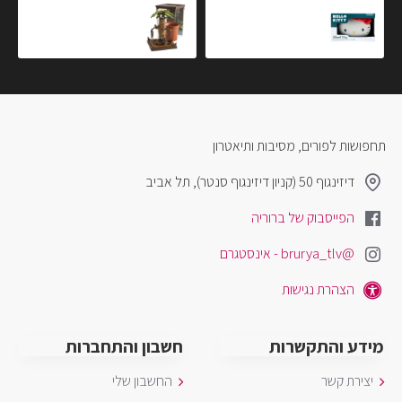
ספל תלת מימד הלו קיטי
פסלון מאנדרק
₪189.90
₪69.90
תחפושות לפורים, מסיבות ותיאטרון
דיזינגוף 50 (קניון דיזינגוף סנטר), תל אביב
הפייסבוק של ברוריה
@brurya_tlv - אינסטגרם
הצהרת נגישות
מידע והתקשרות
חשבון והתחברות
יצירת קשר
החשבון שלי