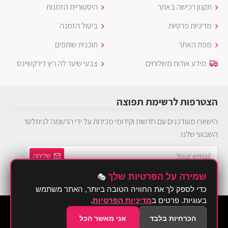
תקנון רכישה באתר
היסטוריית הזמנות
מדיניות פרטיות
ביטול הזמנה
מפת האתר
תוכנית שותפים
מידע אודות משלוחים
צבעי שיער לה ריץ דירקשיינס
הצטרפות לרשימת תפוצה
הישארו מעודכנים עם חדשות וקידומי מכירות על ידי הרשמה לניוזלטר
השבועי שלנו.
שליחה
שמירה על הפרטיות שלך
🎭
הינך חייב להסכים ל
מדיניות פרטיות
כדי לספק לך את החוויה הטובה ביותר, האתר משתמש
בעוגיות. פרטים ב
מדיניות הפרטיות
.
©2026 Brurya TLV - ברוריה תחפושות
הכרחיות בלבד
אני מאשר הכל