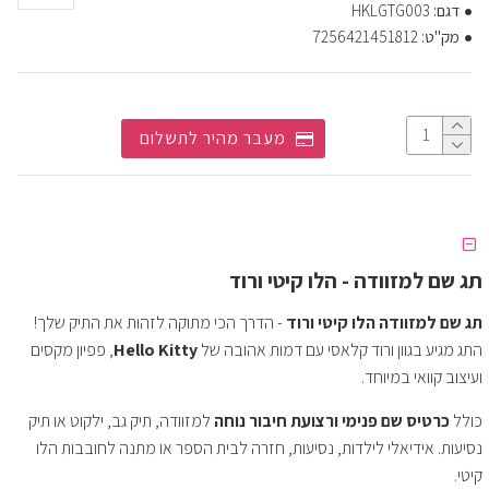
דגם:
HKLGTG003
מק"ט:
7256421451812
מעבר מהיר לתשלום
תג שם למזוודה - הלו קיטי ורוד
תג שם למזוודה הלו קיטי ורוד
- הדרך הכי מתוקה לזהות את התיק שלך!
התג מגיע בגוון ורוד קלאסי עם דמות אהובה של
Hello Kitty
, פפיון מקסים
ועיצוב קוואי במיוחד.
כולל
כרטיס שם פנימי ורצועת חיבור נוחה
למזוודה, תיק גב, ילקוט או תיק
נסיעות. אידיאלי לילדות, נסיעות, חזרה לבית הספר או מתנה לחובבות הלו
קיטי.