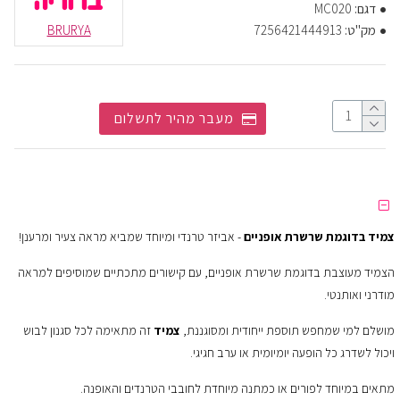
דגם:
MC020
מק"ט:
7256421444913
BRURYA
מעבר מהיר לתשלום
צמיד בדוגמת שרשרת אופניים
- אביזר טרנדי ומיוחד שמביא מראה צעיר ומרענן!
הצמיד מעוצבת בדוגמת שרשרת אופניים, עם קישורים מתכתיים שמוסיפים למראה
מודרני ואותנטי.
מושלם למי שמחפש תוספת ייחודית ומסוגננת,
צמיד
זה מתאימה לכל סגנון לבוש
ויכול לשדרג כל הופעה יומיומית או ערב חגיגי.
מתאים במיוחד לפורים או כמתנה מיוחדת לחובבי הטרנדים והאופנה.