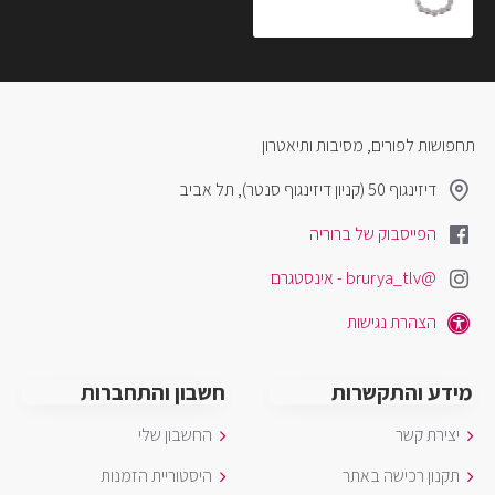
₪15.00
תחפושות לפורים, מסיבות ותיאטרון
דיזינגוף 50 (קניון דיזינגוף סנטר), תל אביב
הפייסבוק של ברוריה
@brurya_tlv - אינסטגרם
הצהרת נגישות
מידע והתקשרות
חשבון והתחברות
יצירת קשר
החשבון שלי
תקנון רכישה באתר
היסטוריית הזמנות