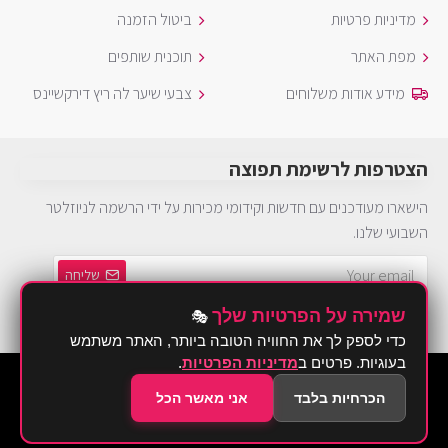
מדיניות פרטיות
ביטול הזמנה
מפת האתר
תוכנית שותפים
מידע אודות משלוחים
צבעי שיער לה ריץ דירקשיינס
הצטרפות לרשימת תפוצה
הישארו מעודכנים עם חדשות וקידומי מכירות על ידי הרשמה לניוזלטר
השבועי שלנו.
שליחה
שמירה על הפרטיות שלך
🎭
הינך חייב להסכים ל
מדיניות פרטיות
כדי לספק לך את החוויה הטובה ביותר, האתר משתמש
בעוגיות. פרטים ב
מדיניות הפרטיות
.
©2026 Brurya TLV - ברוריה תחפושות
הכרחיות בלבד
אני מאשר הכל