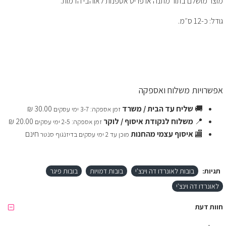
מוצר מושלם בתור מתנה או פריט אספנות לאוהבי הדמות.
גודל: כ-12 ס״מ.
אפשרויות משלוח ואספקה
🚚
שליח עד הבית / משרד
30.00 ₪
זמן אספקה: 3-7 ימי עסקים
📍
משלוח לנקודת איסוף / לוקר
20.00 ₪
זמן אספקה: 2-5 ימי עסקים
🏬
איסוף עצמי מהחנות
חינם
מוכן עד 2 ימי עסקים בדיזנגוף סנטר
תגיות:
בובות לאונרדו דה וינצ'י
בובות דמויות
בובות פיגר
לאונרדו דה וינצ'י
חוות דעת