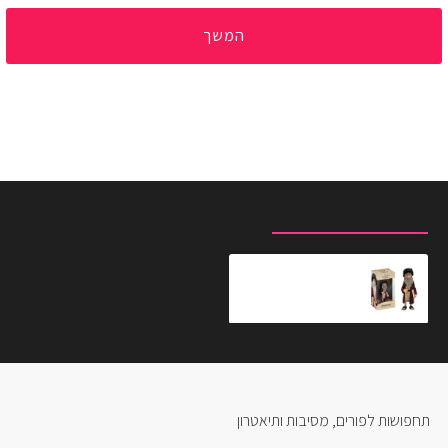
המשך
מוצרים שצפית לאחרונה
המוצרים הנצפים ביותר
מיניקס - פסלון אספנות לאונרדו דה וינצ'י
₪79.90
תחפושות לפורים, מסיבות ותיאטרון