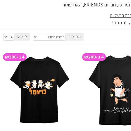
FRIEND, הארי פוטר
ברה הרשמית
 עד הבית!
סינון לפי:
להצגה:
4 ב-₪200
4 ב-₪200