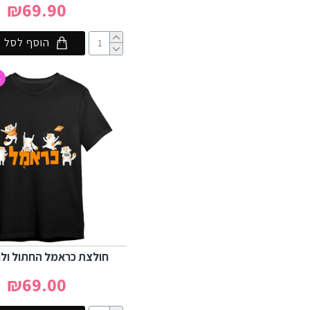
₪69.90
הוסף לסל
4
חולצת כראמל החתול ולוג
₪69.00