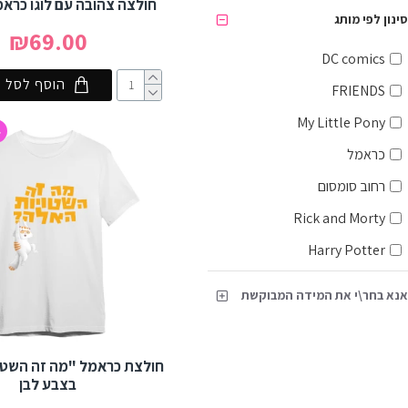
חולצה צהובה עם לוגו כראמ
XS
סינון לפי מותג
₪69.00
S
DC comics
M
הוסף לסל
FRIENDS
L
My Little Pony
4
XL
כראמל
רחוב סומסום
Rick and Morty
Harry Potter
אנא בחר\י את המידה המבוקשת
חולצת כראמל "מה זה השטו
בצבע לבן