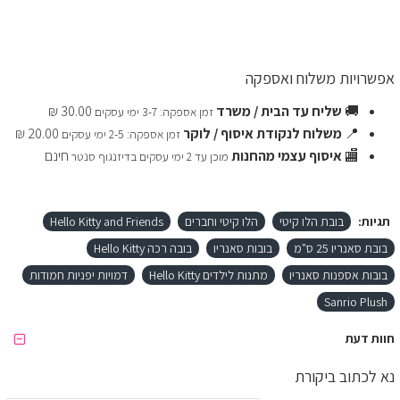
אפשרויות משלוח ואספקה
🚚
שליח עד הבית / משרד
30.00 ₪
זמן אספקה: 3-7 ימי עסקים
📍
משלוח לנקודת איסוף / לוקר
20.00 ₪
זמן אספקה: 2-5 ימי עסקים
🏬
איסוף עצמי מהחנות
חינם
מוכן עד 2 ימי עסקים בדיזנגוף סנטר
תגיות:
בובת הלו קיטי
הלו קיטי וחברים
Hello Kitty and Friends
בובת סאנריו 25 ס"מ
בובות סאנריו
בובה רכה Hello Kitty
בובות אספנות סאנריו
מתנות לילדים Hello Kitty
דמויות יפניות חמודות
Sanrio Plush
חוות דעת
נא לכתוב ביקורת