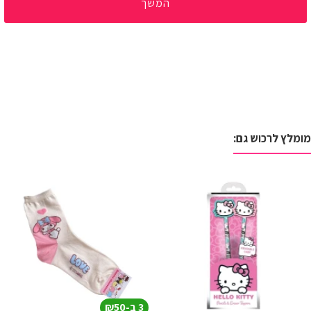
המשך
מומלץ לרכוש גם:
3 ב-₪50