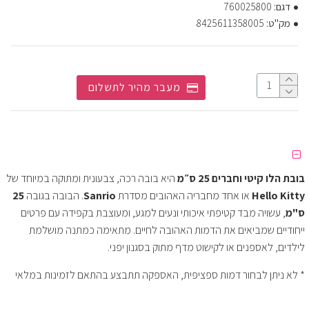
דגם:
760025800
מק"ט:
8425611358005
מעבר מהיר לתשלום
בובת הלו קיטי וחברים 25 ס״מ
היא בובה רכה, צבעונית ומתוקה במיוחד של
Hello Kitty
או אחד מחבריה האהובים מסדרת
Sanrio
. הבובה בגובה
25
ס"מ
, עשויה מבד קטיפתי איכותי ונעים למגע, ומעוצבת בקפידה עם פרטים
ייחודיים שמביאים את הדמות האהובה לחיים. מתאימה כמתנה מושלמת
לילדים, לאספנים או לקישוט מדף מתוק בסגנון יפני.
* לא ניתן לבחור דמות ספציפית, האספקה תתבצע בהתאם לזמינות במלאי