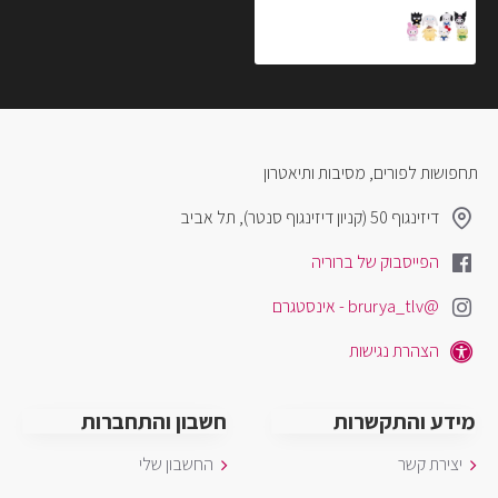
בובת הלו קיטי וחברים 25 ס״מ
₪99.90
תחפושות לפורים, מסיבות ותיאטרון
דיזינגוף 50 (קניון דיזינגוף סנטר), תל אביב
הפייסבוק של ברוריה
@brurya_tlv - אינסטגרם
הצהרת נגישות
מידע והתקשרות
חשבון והתחברות
יצירת קשר
החשבון שלי