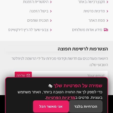
תקנון רכישה באתר
היסטוריית הזמנות
מדיניות פרטיות
ביטול הזמנה
מפת האתר
תוכנית שותפים
מידע אודות משלוחים
צבעי שיער לה ריץ דירקשיינס
הצטרפות לרשימת תפוצה
הישארו מעודכנים עם חדשות וקידומי מכירות על ידי הרשמה לניוזלטר
השבועי שלנו.
שליחה
שמירה על הפרטיות שלך
🎭
הינך חייב להסכים ל
מדיניות פרטיות
כדי לספק לך את החוויה הטובה ביותר, האתר משתמש
בעוגיות. פרטים ב
מדיניות הפרטיות
.
©2026 Brurya TLV - ברוריה תחפושות
הכרחיות בלבד
אני מאשר הכל