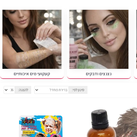
נצנצים ודבקים
קעקועי מים איכותיים
סינון לפי:
להצגה: