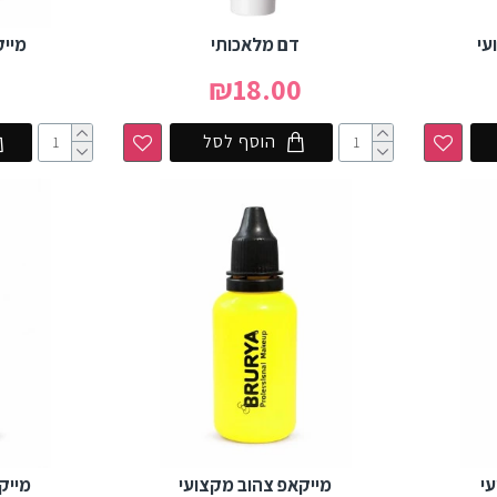
עי
דם מלאכותי
מייק
0
₪18.00
הוסף לסל
י
מייקאפ צהוב מקצועי
מייק