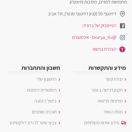
תחפושות לפורים, מסיבות ותיאטרון
דיזינגוף 50 (קניון דיזינגוף סנטר), תל אביב
הפייסבוק של ברוריה
@brurya_tlv - אינסטגרם
הצהרת נגישות
מידע והתקשרות
חשבון והתחברות
יצירת קשר
החשבון שלי
תקנון רכישה באתר
היסטוריית הזמנות
מדיניות פרטיות
ביטול הזמנה
מפת האתר
תוכנית שותפים
מידע אודות משלוחים
צבעי שיער לה ריץ דירקשיינס