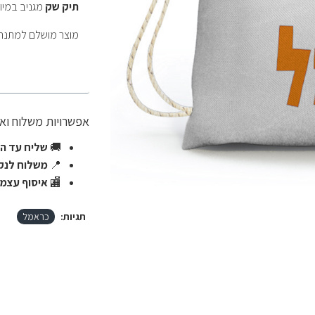
תיק שק
מגניב במיו
מוצר מושלם למתנה,
אפשרויות משלוח ו
🚚
שליח עד הב
📍
משלוח לנקו
🏬
איסוף עצמי
תגיות:
כראמל