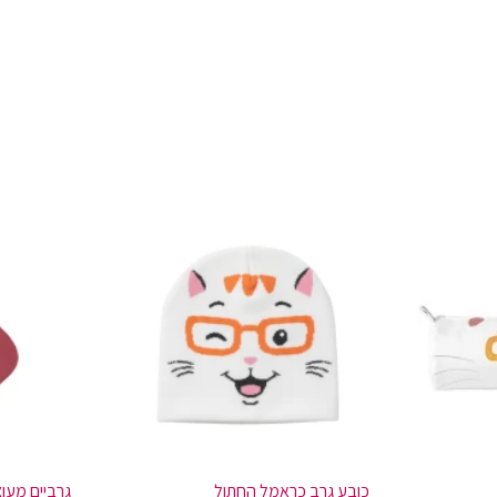
כובע גרב כראמל החתול
גרביים מעוצ