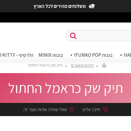
משלוחים מהירים לכל הארץ
HA
בובות FUNKO POP!
בובות MINIX
הלו קיטי - HELLO KITTY
תיקים ופאוצ'ים
תיק שק כראמל החתול
תיק שק כראמל החתול
חייג/י אלינו
שאל שאלה אודות מוצר זה