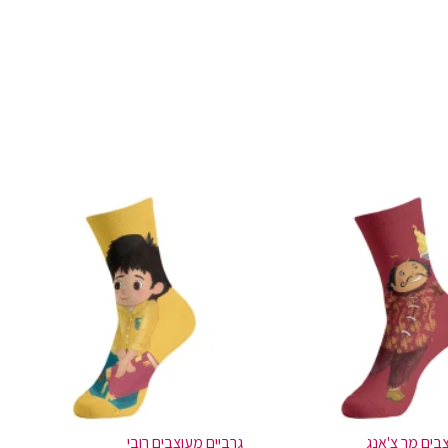
בים מר צ'אנג
גרביים מעוצבים רובי