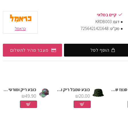
קיים במלאי
דגם:
KRDB003
מק"ט:
7256421421648
כראמל
הוסף לסל
מעבר מהיר לתשלום
כובע ריק סנצז שחור
כובע טמבל ריק ומורטי
כובע ריק ומורטי ציטוטים
₪49.90
₪20.00