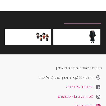
מוצרים שצפית לאחרונה
המוצרים הנצפים ביותר
גלימת הארי פוטר גריפינדור
בובת הארי פוטר מכשף 29 סמ
₪99.00
₪379.00
תחפושות לפורים, מסיבות ותיאטרון
דיזינגוף 50 (קניון דיזינגוף סנטר), תל אביב
הפייסבוק של ברוריה
@brurya_tlv - אינסטגרם
הצהרת נגישות