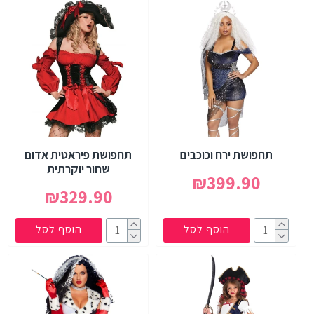
תחפושת ירח וכוכבים
תחפושת פיראטית אדום
שחור יוקרתית
₪399.90
₪329.90
הוסף לסל
הוסף לסל