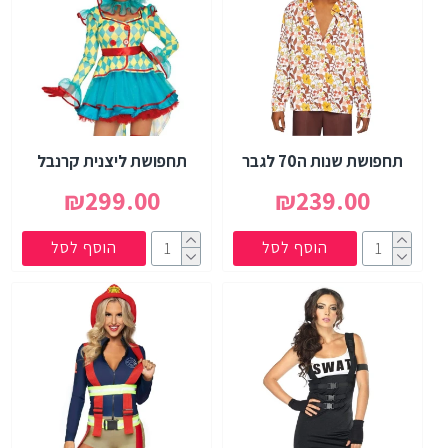
תחפושת שנות ה70 לגבר
תחפושת ליצנית קרנבל
₪299.00
₪239.00
הוסף לסל
הוסף לסל