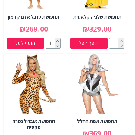
תחפושת שלגיה קלאסית
תחפושת סרבל אדם קדמון
₪269.00
₪329.00
הוסף לסל
הוסף לסל
תחפושת אשת החלל
תחפושת אוברול נמרה
סקסית
₪369.00