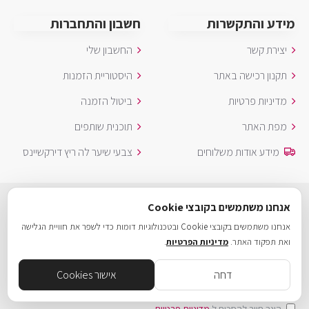
מידע והתקשרות
חשבון והתחברות
יצירת קשר
החשבון שלי
תקנון רכישה באתר
היסטוריית הזמנות
מדיניות פרטיות
ביטול הזמנה
מפת האתר
תוכנית שותפים
מידע אודות משלוחים
צבעי שיער לה ריץ דירקשיינס
הצטרפות לרשימת תפוצה
אנחנו משתמשים בקובצי Cookie
אנחנו משתמשים בקובצי Cookie ובטכנולוגיות דומות כדי לשפר את חוויית הגלישה
הישארו מעודכנים עם חדשות וקידומי מכירות על ידי הרשמה לניוזלטר
ואת תפקוד האתר.
מדיניות הפרטיות
.
השבועי שלנו.
דחה
אישור Cookies
שליחה
סינון מתקדם
הינך חייב להסכים ל
מדיניות פרטיות