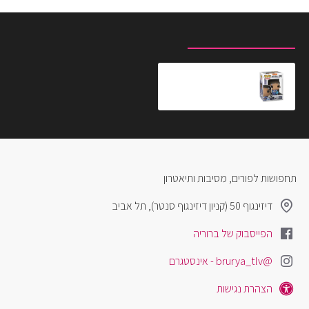
מוצרים שצפית לאחרונה
המוצרים הנצפים ביותר
בובת פופ אוואטר קטארה
₪79.90
תחפושות לפורים, מסיבות ותיאטרון
דיזינגוף 50 (קניון דיזינגוף סנטר), תל אביב
הפייסבוק של ברוריה
@brurya_tlv - אינסטגרם
הצהרת נגישות