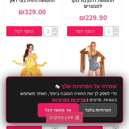
תחפושת דרגון בול גוקו
תחפושת היפית בוגי דאון
למבוגרים
₪329.00
₪229.90
הוסף לסל
הוסף לסל
שמירה על הפרטיות שלך
🎭
כדי לספק לך את החוויה הטובה ביותר, האתר משתמש
בעוגיות. פרטים ב
מדיניות הפרטיות
.
תחפושת היפית בשילוב ג׳ינס
תחפושת הנסיכה היפה
הכרחיות בלבד
אני מאשר הכל
₪299.00
₪249.90
סינון מתקדם