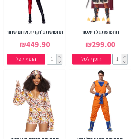
תחפושת גלדיאטור
תחפושת ג׳וקרית אדום שחור
₪449.90
₪299.00
הוסף לסל
הוסף לסל