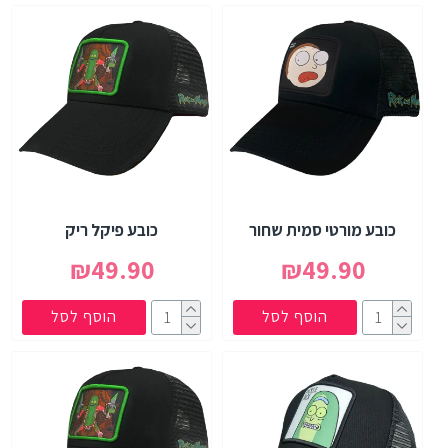
כובע מורטי סמית שחור
כובע פיקל ריק
₪49.90
₪49.90
הוסף לסל
הוסף לסל