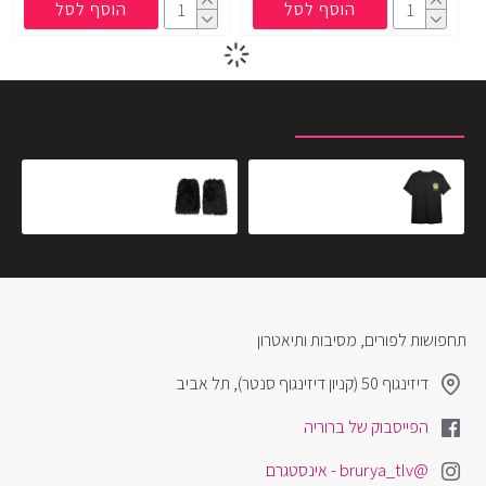
הוסף לסל
הוסף לסל
מוצרים שצפית לאחרונה
המוצרים הנצפים ביותר
חולצת ריק ומורטי - מורטי סמית
חותלות פרווה - שחור
₪49.90
₪79.00
תחפושות לפורים, מסיבות ותיאטרון
דיזינגוף 50 (קניון דיזינגוף סנטר), תל אביב
הפייסבוק של ברוריה
@brurya_tlv - אינסטגרם