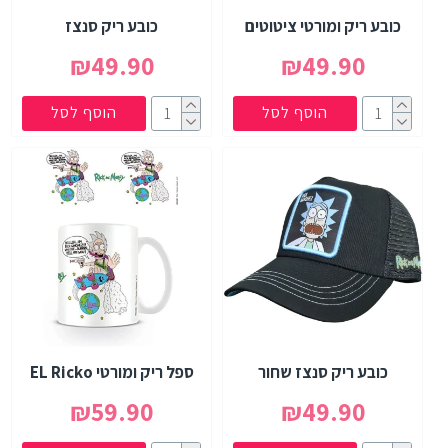
כובע ריק ומורטי ציטוטים
כובע ריק סנצז
₪49.90
₪49.90
הוסף לסל
הוסף לסל
כובע ריק סנצז שחור
ספל ריק ומורטי EL Ricko
₪59.90
₪49.90