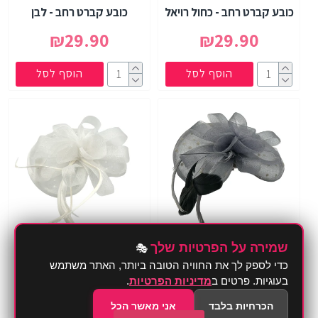
כובע קברט רחב - כחול רויאל
כובע קברט רחב - לבן
₪29.90
₪29.90
הוסף לסל
הוסף לסל
שמירה על הפרטיות שלך
🎭
כובע קברט תחרה עם פפיון -
כובע קברט תחרה עם פפיון -
כדי לספק לך את החוויה הטובה ביותר, האתר משתמש
אפור
לבן
בעוגיות. פרטים ב
מדיניות הפרטיות
.
₪39.00
₪39.00
הכרחיות בלבד
אני מאשר הכל