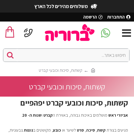
משלוחים מהירים לכל הארץ
התחברות
הרשמה
קשתות, סיכות וכובעי קברט
קשתות, סיכות וכובעי קברט
קשתות, סיכות וכובעי קברט יפהפיים
אביזרי ראש
מושלמים באיכות גבוהה, באווירת ה
קברט
ו
שנות ה- 20
.
מגיעים בצורת
קשת
,
סיכה
,
סרט
לשיער או
כובע
, מקושטים ב
נוצות
צבעוניות,