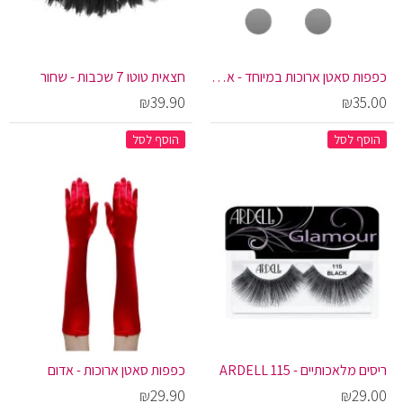
כפפות סאטן ארוכות במיוחד - אדום
חצאית טוטו 7 שכבות - שחור
₪39.90
₪35.00
הוסף לסל
הוסף לסל
ריסים מלאכותיים - 115 ARDELL
כפפות סאטן ארוכות - אדום
₪29.90
₪29.00