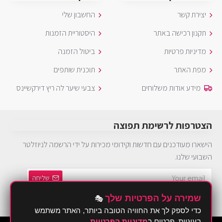
יצירת קשר
החשבון שלי
תקנון רכישה באתר
היסטוריית הזמנות
מדיניות פרטיות
ביטול הזמנה
מפת האתר
תוכנית שותפים
מידע אודות משלוחים
צבעי שיער לה ריץ דירקשיינס
הצטרפות לרשימת תפוצה
הישארו מעודכנים עם חדשות וקידומי מכירות על ידי הרשמה לניוזלטר
השבועי שלנו.
שליחה
שמירה על הפרטיות שלך
🎭
הינך חייב להסכים ל
מדיניות פרטיות
כדי לספק לך את החוויה הטובה ביותר, האתר משתמש
בעוגיות. פרטים ב
מדיניות הפרטיות
.