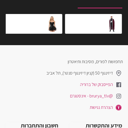
מוצרים שצפית לאחרונה
המוצרים הנצפים ביותר
גלימת מלך מהודרת - One Size
מחוך הברבור השחור בשילוב חצאית טוטו
₪199.90
₪199.90
תחפושות לפורים, מסיבות ותיאטרון
דיזינגוף 50 (קניון דיזינגוף סנטר), תל אביב
הפייסבוק של ברוריה
@brurya_tlv - אינסטגרם
הצהרת נגישות
מידע והתקשרות
חשבון והתחברות