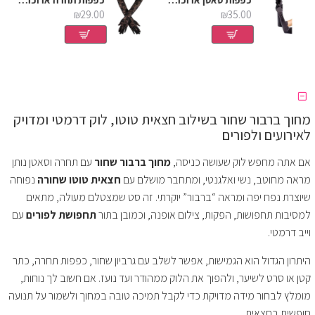
שחור
כפפות סאטן ארוכות במיוחד - שחור
כפפות תחרה ארוכות - שחור
₪29.00
₪35.00
מחוך ברבור שחור בשילוב חצאית טוטו, לוק דרמטי ומדויק
לאירועים ולפורים
אם אתה מחפש לוק שעושה כניסה,
מחוך ברבור שחור
עם תחרה וסאטן נותן
מראה מחוטב, נשי ואלגנטי, ומתחבר מושלם עם
חצאית טוטו שחורה
נפוחה
שיוצרת נפח יפה ומראה “ברבור” יוקרתי. זה סט שמצטלם מעולה, מתאים
למסיבות תחפושות, הפקות, צילום אופנה, וכמובן בתור
תחפושת לפורים
עם
וייב דרמטי.
היתרון הגדול הוא הגמישות, אפשר לשלב עם גרביון שחור, כפפות תחרה, כתר
קטן או סרט לשיער, ולהפוך את הלוק ממהודר ועד נועז. אם חשוב לך נוחות,
מומלץ לבחור מידה מדויקת כדי לקבל תמיכה טובה במחוך ולשמור על תנועה
חופשית בחצאית.