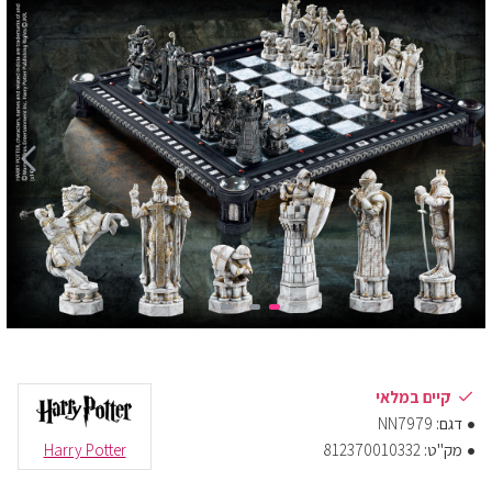
קיים במלאי
דגם:
NN7979
מק"ט:
812370010332
Harry Potter