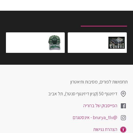
מוצרים שצפית לאחרונה
המוצרים הנצפים ביותר
לוח שחמט The Final Challenge Chess Set
כובע הארי פוטר סליתרין
₪89.00
₪2,199.00
תחפושות לפורים, מסיבות ותיאטרון
דיזינגוף 50 (קניון דיזינגוף סנטר), תל אביב
הפייסבוק של ברוריה
@brurya_tlv - אינסטגרם
הצהרת נגישות