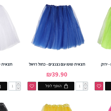
 ירוק
חצאית טוטו עם נצנצים - כחול רויאל
חצאית טו
0
₪39.90
הוסף לסל