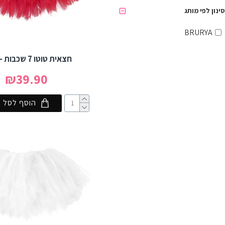
5XL
סינון לפי מותג
6XL
BRURYA
חצאית טוטו 7 שכבות - אדום
₪39.90
הוסף לסל