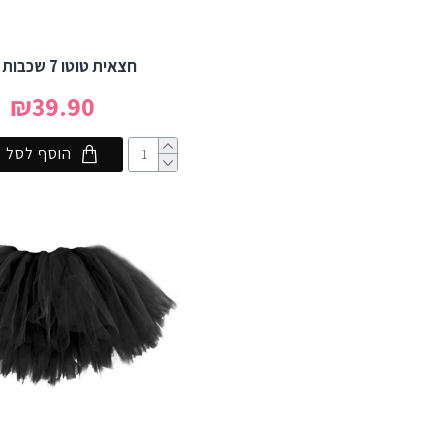
חצאית טוטו 7 שכבות - לבן
₪39.90
הוסף לסל