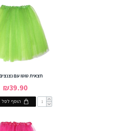
חצאית טוטו עם נצנצים -
₪39.90
הוסף לסל