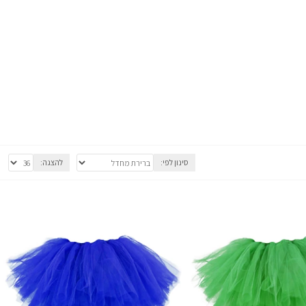
סינון לפי:
להצגה: