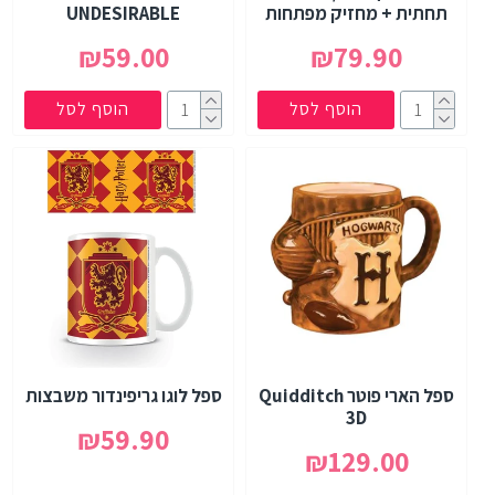
תחתית + מחזיק מפתחות
UNDESIRABLE
₪59.00
₪79.90
הוסף לסל
הוסף לסל
ספל הארי פוטר Quidditch
ספל לוגו גריפינדור משבצות
3D
₪59.90
₪129.00