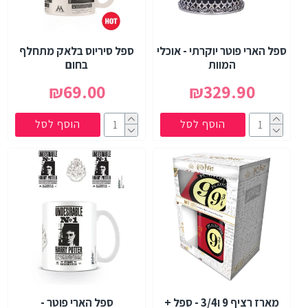
ספל הארי פוטר יוקרתי - אוכלי
ספל סיריוס בלאק מתחלף
המוות
בחום
₪69.00
₪329.90
הוסף לסל
הוסף לסל
מארז רציף 9 ו3/4 - ספל +
ספל הארי פוטר -