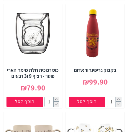
בקבוק גריפינדור אדום
כוס זכוכית תלת מימד הארי
פוטר - רציף 9 ו3 רבעים
₪99.90
₪79.90
הוסף לסל
הוסף לסל