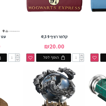
קלמר רציף 9 3\4
עט ק
0
₪20.00
הוסף לסל