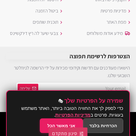
מדיניות פרטיות
ביטול הזמנה
מפת האתר
תוכנית שותפים
מידע אודות משלוחים
צבעי שיער לה ריץ דירקשיינס
הצטרפות לרשימת תפוצה
הישארו מעודכנים עם חדשות וקידומי מכירות על ידי הרשמה לניוזלטר
השבועי שלנו.
שליחה
שמירה על הפרטיות שלך
🎭
הינך חייב להסכים ל
מדיניות פרטיות
כדי לספק לך את החוויה הטובה ביותר, האתר משתמש
בעוגיות. פרטים ב
מדיניות הפרטיות
.
©2026 Brurya TLV - ברוריה תחפושות
הכרחיות בלבד
אני מאשר הכל
סינון מתקדם