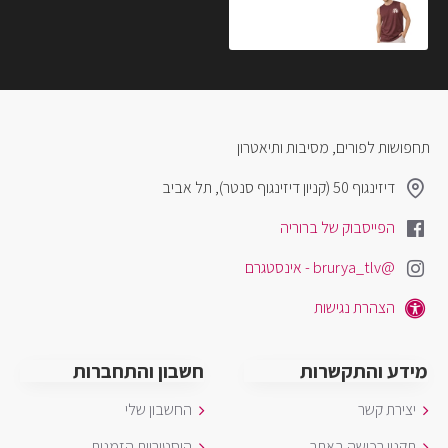
₪79.00
תחפושות לפורים, מסיבות ותיאטרון
דיזינגוף 50 (קניון דיזינגוף סנטר), תל אביב
הפייסבוק של ברוריה
@brurya_tlv - אינסטגרם
הצהרת נגישות
מידע והתקשרות
חשבון והתחברות
יצירת קשר
החשבון שלי
תקנון רכישה באתר
היסטוריית הזמנות