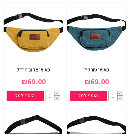
פאוץ׳ טורקיז
פאוץ׳ צהוב חרדל
₪69.00
₪69.00
הוסף לסל
הוסף לסל