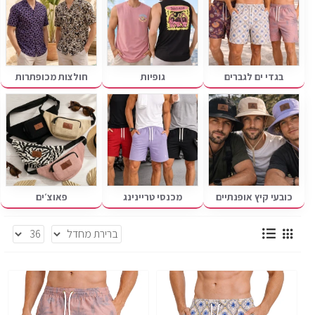
בגדי ים לגברים
גופיות
חולצות מכופתרות
כובעי קיץ אופנתיים
מכנסי טריינינג
פאוצ׳ים