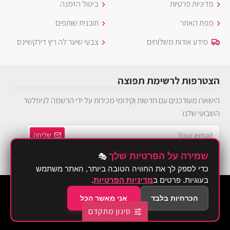
מדיניות פרטיות
ביטול הזמנה
מפת האתר
תוכנית שותפים
מידע אודות משלוחים
צבעי שיער לה ריץ דירקשיינס
הצטרפות לרשימת תפוצה
הישארו מעודכנים עם חדשות וקידומי מכירות על ידי הרשמה לניוזלטר
השבועי שלנו.
שליחה
שמירה על הפרטיות שלך
🎭
הינך חייב להסכים ל
מדיניות פרטיות
כדי לספק לך את החוויה הטובה ביותר, האתר משתמש
בעוגיות. פרטים ב
מדיניות הפרטיות
.
©2026 Brurya TLV - ברוריה תחפושות
הכרחיות בלבד
אני מאשר הכל
סינון מתקדם