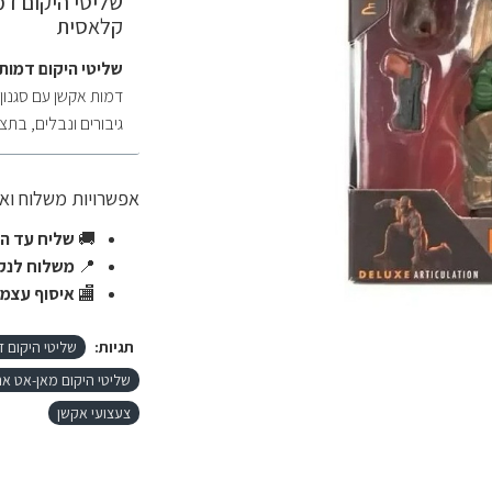
שליטי היקום ד
קלאסית
שליטי היקום דמו
דמות אקשן עם סגנו
גיבורים ונבלים, בתצוגה על מ
אפשרויות משלוח ו
🚚
שליח עד הב
📍
משלוח לנקו
🏬
איסוף עצמי
תגיות:
שליטי היקום 
שליטי היקום מאן-אט א
צעצועי אקשן