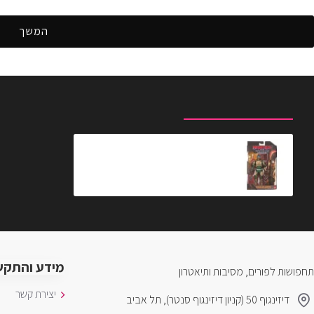
המשך
מוצרים שצפית לאחרונה
המוצרים הנצפים ביותר
שליטי היקום דמות מאן-אט ארמס מסדרת כרוניקלס
₪199.90
מידע והתקש
תחפושות לפורים, מסיבות ותיאטרון
יצירת קשר
דיזינגוף 50 (קניון דיזינגוף סנטר), תל אביב