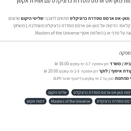
מות מאן-אט ארמס מסדרת כרוניקלס עם אווירת אקשן
ת מאן-אט ארמס מסדרת כרוניקלס
מתאים לחובבי
שליטי היקום
שרוצים
ן קלאסי. הדמות של מאן-אט ארמס מסדרת כרוניקלס משתלבת במשחקי
דף או בהשלמת אוסף Masters of the Universe.
אספקה
ית / משרד
30.00 ₪
זמן אספקה: 3-7 ימי עסקים
דת איסוף / לוקר
20.00 ₪
זמן אספקה: 2-5 ימי עסקים
 מהחנות
חינם
מוכן עד 2 ימי עסקים בדיזנגוף סנטר
דמות מאן-אט ארמס מסדרת כרוניקלס
שליטי היקום
רמס מסדרת כרוניקלס
Masters of the Universe
דמות אקשן