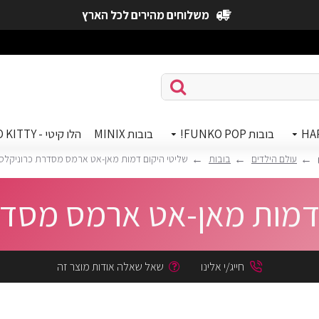
משלוחים מהירים לכל הארץ
HA
בובות FUNKO POP!
בובות MINIX
הלו קיטי - HELLO KITTY
עולם הילדים
בובות
שליטי היקום דמות מאן-אט ארמס מסדרת כרוניקלס
 דמות מאן-אט ארמס מסדר
חייג/י אלינו
שאל שאלה אודות מוצר זה