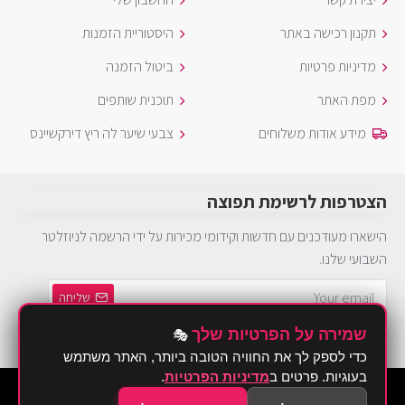
תקנון רכישה באתר
היסטוריית הזמנות
מדיניות פרטיות
ביטול הזמנה
מפת האתר
תוכנית שותפים
מידע אודות משלוחים
צבעי שיער לה ריץ דירקשיינס
הצטרפות לרשימת תפוצה
הישארו מעודכנים עם חדשות וקידומי מכירות על ידי הרשמה לניוזלטר
השבועי שלנו.
שליחה
שמירה על הפרטיות שלך
🎭
הינך חייב להסכים ל
מדיניות פרטיות
כדי לספק לך את החוויה הטובה ביותר, האתר משתמש
בעוגיות. פרטים ב
מדיניות הפרטיות
.
©2026 Brurya TLV - ברוריה תחפושות