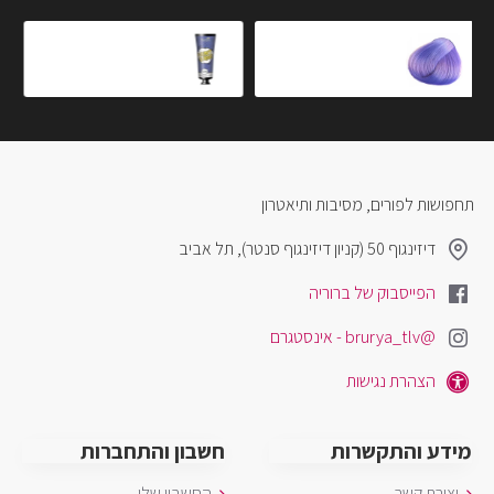
צבע לילך - LILAC
Earth Ash Violet - אפור סגלגל
₪60.00
₪60.00
תחפושות לפורים, מסיבות ותיאטרון
דיזינגוף 50 (קניון דיזינגוף סנטר), תל אביב
הפייסבוק של ברוריה
@brurya_tlv - אינסטגרם
הצהרת נגישות
מידע והתקשרות
חשבון והתחברות
יצירת קשר
החשבון שלי