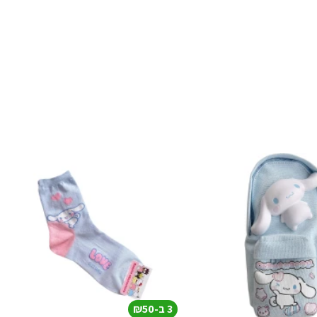
3 ב-₪50