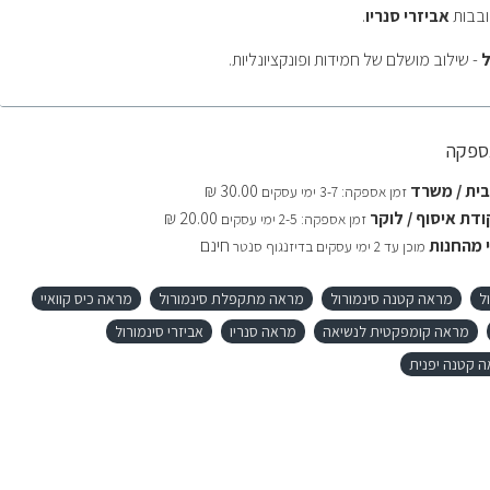
ובבות
אביזרי סנריו
.
ל
- שילוב מושלם של חמידות ופונקציונליות.
אספקה
ית / משרד
30.00 ₪
זמן אספקה: 3-7 ימי עסקים
דת איסוף / לוקר
20.00 ₪
זמן אספקה: 2-5 ימי עסקים
 מהחנות
חינם
מוכן עד 2 ימי עסקים בדיזנגוף סנטר
ל
מראה קטנה סינמורול
מראה מתקפלת סינמורול
מראה כיס קוואיי
מראה קומפקטית לנשיאה
מראה סנריו
אביזרי סינמורול
 קטנה יפנית