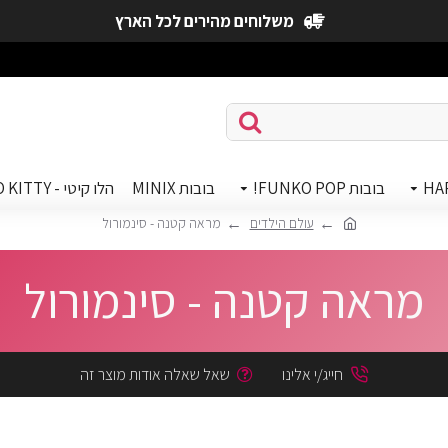
משלוחים מהירים לכל הארץ
HA
בובות FUNKO POP!
בובות MINIX
הלו קיטי - HELLO KITTY
עולם הילדים
מראה קטנה - סינמורול
מראה קטנה - סינמורול
חייג/י אלינו
שאל שאלה אודות מוצר זה