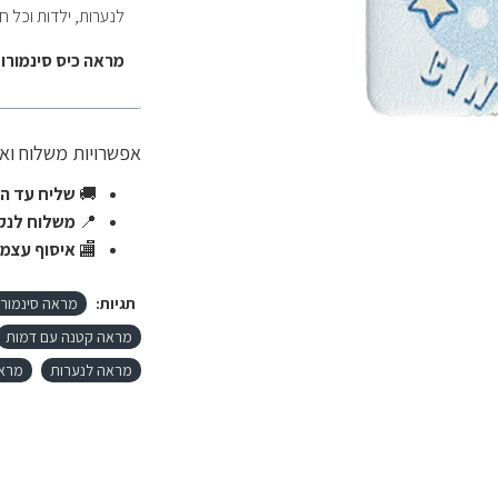
לנערות, ילדות וכל ח
מראה כיס סינמורו
אפשרויות משלוח ו
🚚
שליח עד הב
📍
משלוח לנקו
🏬
איסוף עצמי
תגיות:
מראה סינמורו
מראה קטנה עם דמות
מראה לנערות
מראה