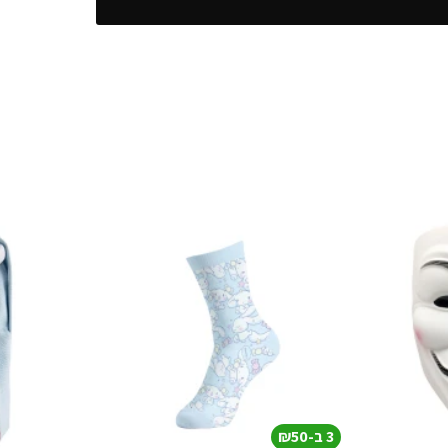
3 ב-₪50