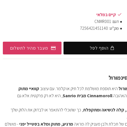
קיים במלאי
דגם:
CNMR001
מק"ט:
7256421451140
הוסף לסל
מעבר מהיר לתשלום
ינמורול
ורול
היא תוספת מושלמת לכל תיק או קלמר. עם עיצוב
קוואיי מתוק
האהובה
Cinnamoroll מבית Sanrio
, היא לא רק פרקטית אלא גם
 קלה לנשיאה ומתקפלת
, כך שתוכלי להתאפר או לבדוק את הלוק שלך
ם של תכלת ולבן מעניק לה מראה
מרגיע, מתוק ומלא בסטייל יפני
- מושלם