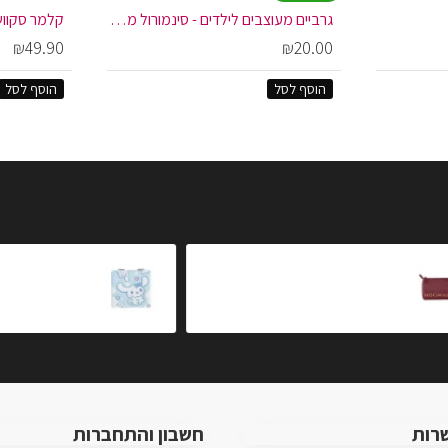
גרביים מעוצבים לילדים - סינמורול מיקס
קלמר סקוושי
₪49.90
₪20.00
הוסף לסל
הוסף לסל
קלמר רציף 9 3\4
מראה קטנה - סינמו
₪15.00
₪20.00
רות
חשבון והתחברות